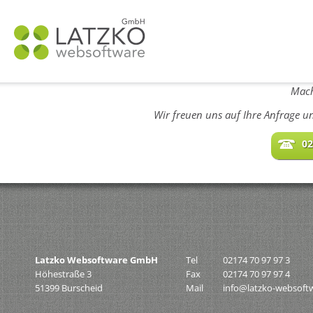
N
ü
Mach
Wir freuen uns auf Ihre Anfrage u
02
Latzko Websoftware GmbH
Tel
02174 70 97 97 3
Höhestraße 3
Fax
02174 70 97 97 4
51399 Burscheid
Mail
info@latzko-websoft