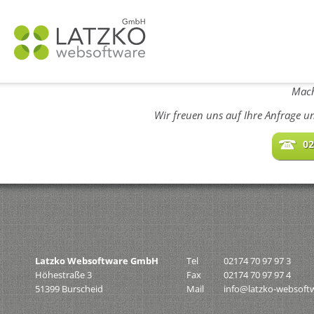
N
ü
Mach
Wir freuen uns auf Ihre Anfrage u
02
Latzko Websoftware GmbH
Tel
02174 70 97 97 3
Höhestraße 3
Fax
02174 70 97 97 4
51399 Burscheid
Mail
info@latzko-websoft