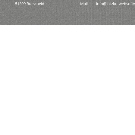
51399 Burscheid
Mail
info@latzko-websoft