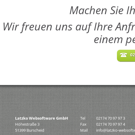
Machen Sie Ih
Wir freuen uns auf Ihre Anf
einem pe
02
Latzko Websoftware GmbH
Tel
02174 70 97 97 3
Höhestraße 3
Fax
02174 70 97 97 4
51399 Burscheid
Mail
info@latzko-websoft