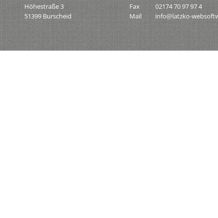
Höhestraße 3
Fax
02174 70 97 97 4
51399 Burscheid
Mail
info@latzko-websoft