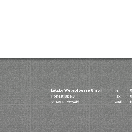
Latzko Websoftware GmbH
Tel
0
Höhestraße 3
Fax
0
51399 Burscheid
Mail
i