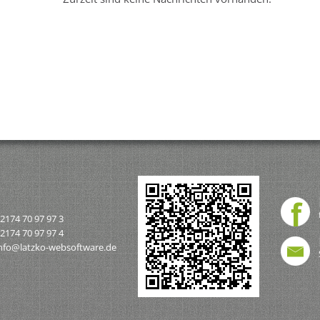
2174 70 97 97 3
2174 70 97 97 4
nfo@latzko-websoftware.de