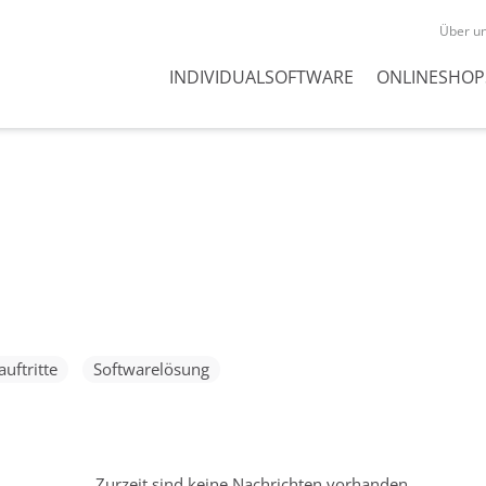
Navigation
Über u
überspringen
Navigation
INDIVIDUALSOFTWARE
ONLINESHOP
überspringen
auftritte
Softwarelösung
Zurzeit sind keine Nachrichten vorhanden.