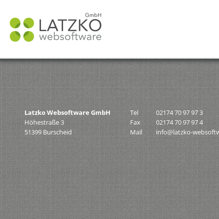
N
ü
Latzko Websoftware GmbH
Tel
02174 70 97 97 3
Höhestraße 3
Fax
02174 70 97 97 4
51399 Burscheid
Mail
info@latzko-websoft