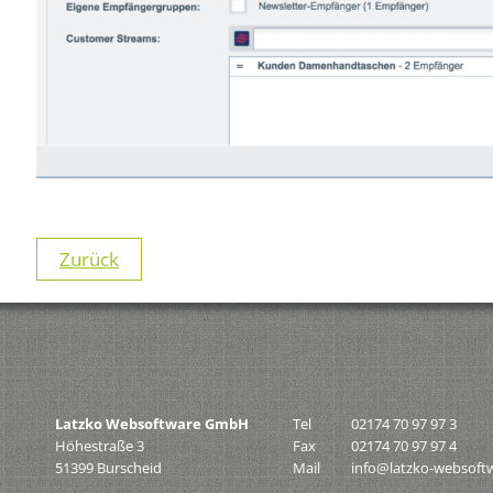
Zurück
Latzko Websoftware GmbH
Tel
02174 70 97 97 3
Höhestraße 3
Fax
02174 70 97 97 4
51399 Burscheid
Mail
info@latzko-websoft