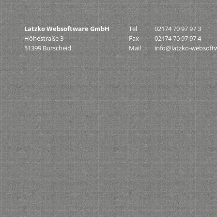
Latzko Websoftware GmbH
Tel
02174 70 97 97 3
Höhestraße 3
Fax
02174 70 97 97 4
51399 Burscheid
Mail
info@latzko-websoft