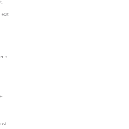
t.
jetzt
denn
e-
enst