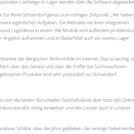
 optimalen Laufwege im Lager werden über die Software abgewickel
ür René Ochsendorf genau zum richtigen Zeitpunkt: „Wir haben 
sere eigentlichen Aufgaben. Die Webseite mit ihren integrierten
tsund Logistiktool in einem. Alle Module sind außerdem problemlos
er Angebot aufnehmen und im Bedarfsfall auch ein zweites Lager
htbarkeit der Bergischen Wohnmobile im Internet. Das ist wichtig, 
lich über den Service und über die Treffer bei Suchmaschinen-
ngebotenen Produkte sind sehr preisstabil“, so Ochsendorf.
 sich die beiden Burscheider Geschäftsleute aber trotz des Onlin
Industriestraße richtig einweihen und den Leuten auch in unserer
ndreas Schäfer über die Jahre geblieben, der einstige Nebenverdi