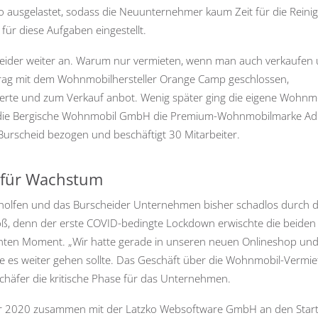
 ausgelastet, sodass die Neuunternehmer kaum Zeit für die Reini
für diese Aufgaben eingestellt.
cheider weiter an. Warum nur vermieten, wenn man auch verkaufen
trag mit dem Wohnmobilhersteller Orange Camp geschlossen,
rte und zum Verkauf anbot. Wenig später ging die eigene Wohnmo
ibt die Bergische Wohnmobil GmbH die Premium-Wohnmobilmarke Adr
 Burscheid bezogen und beschäftigt 30 Mitarbeiter.
e für Wachstum
holfen und das Burscheider Unternehmen bisher schadlos durch d
roß, denn der erste COVID-bedingte Lockdown erwischte die beiden
hten Moment. „Wir hatte gerade in unseren neuen Onlineshop und
ie es weiter gehen sollte. Das Geschäft über die Wohnmobil-Vermi
chäfer die kritische Phase für das Unternehmen.
uar 2020 zusammen mit der Latzko Websoftware GmbH an den Star