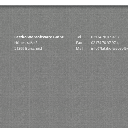
Latzko Websoftware GmbH
Tel
02174 70 97 97 3
Höhestraße 3
Fax
02174 70 97 97 4
51399 Burscheid
Mail
info@latzko-websoft