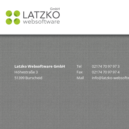
N
ü
Latzko Websoftware GmbH
Tel
02174 70 97 97 3
Höhestraße 3
Fax
02174 70 97 97 4
51399 Burscheid
Mail
info@latzko-websoft