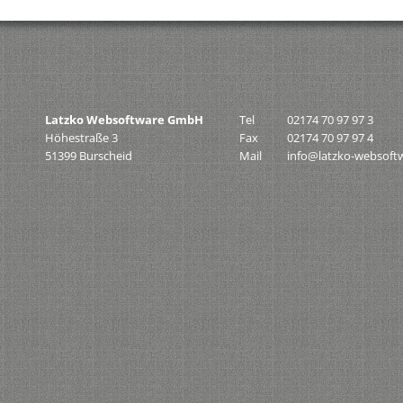
Latzko Websoftware GmbH
Tel
02174 70 97 97 3
Höhestraße 3
Fax
02174 70 97 97 4
51399 Burscheid
Mail
info@latzko-websoft